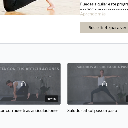
Puedes alquilar este prog
por 30€ al mes y tener acce
Aprende más
grabadas en directo y en di
Suscríbete para ver
18:10
ar con nuestras articulaciones
Saludos al sol paso a paso