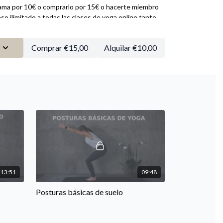
rama por 10€ o comprarlo por 15€ o hacerte miembro
so ilimitado a todas las clases de yoga online tanto
ferido
Comprar €15,00
Alquilar €10,00
13:51
09:48
Posturas básicas de suelo