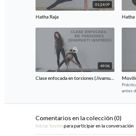
01:24:09
Hatha Raja
Hatha
49:06
Clase enfocada en torsiones (Jivamukti inspired)
Movili
Práctic
antes d
día
Comentarios en la colección (
0
)
Iniciar Sesión
para participar en la conversación