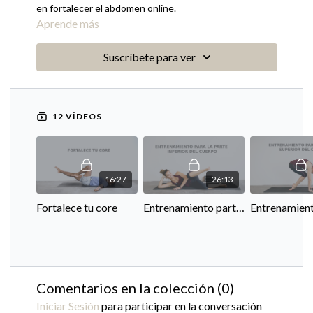
en fortalecer el abdomen online.
Aprende más
Suscríbete para ver
12 VÍDEOS
16:27
26:13
Fortalece tu core
Entrenamiento parte inferior
Comentarios en la colección (
0
)
Iniciar Sesión
para participar en la conversación