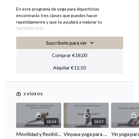
En este programa de yoga para deportistas
encontrarás tres clases que puedes hacer
repetidamente y que te ayudará a mejorar tu
Aprende más
rendimiento en tu deporte favorito
Precio: alquiler 15€ compra 20€ o hazte miembro por
Suscríbete para ver
30€ al mes
Comprar €18,00
¡¡APROVECHA LA OFERTA LIGHT FRIDAY 10% DE
DESCUENTO!!
Alquilar €12,50
3 VÍDEOS
18:34
28:37
Movilidad y flexibilidad para deportistas
Vinyasa yoga para deportistas