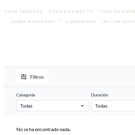
YOGA GRABADO
YOGA EN DIRECTO
YOGA EN DIFE
SOBRE NOSOTROS
COMUNIDAD
INICIAR SESI
Filtros
Categoría
Duración
No se ha encontrado nada.