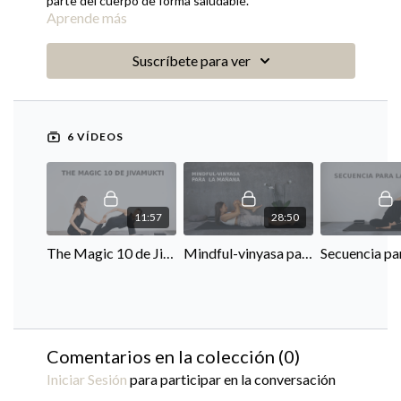
parte del cuerpo de forma saludable.
Aprende más
Suscríbete para ver
6 VÍDEOS
11:57
28:50
The Magic 10 de Jivamukti
Mindful-vinyasa para la mañana
Comentarios en la colección (
0
)
Iniciar Sesión
para participar en la conversación