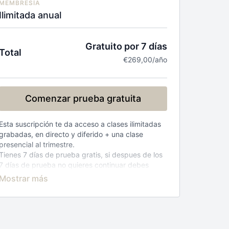
MEMBRESÍA
Ilimitada anual
Gratuito por 7 días
Total
€269,00/año
Comenzar prueba gratuita
Esta suscripción te da acceso a clases ilimitadas
grabadas, en directo y diferido + una clase
presencial al trimestre.
Tienes 7 días de prueba gratis, si despues de los
7 días de prueba no quieres continuar debes
darte de baja en tu perfil, si no te das de baja se
te cobrara 269€ anualmente
Lee y acepta aquí los
terminos y condiciones