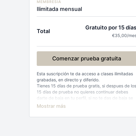
MEMBRESÍA
Ilimitada mensual
Gratuito por 15 día
Total
€35,00/me
Comenzar prueba gratuita
Esta suscripción te da acceso a clases ilimitadas
grabadas, en directo y diferido.
Tienes 15 días de prueba gratis, si despues de lo
15 días de prueba no quieres continuar debes
darte de baja en tu perfil, si no te das de baja se
te cobrara mensualmente 35 €
Lee y acepta aquí los
terminos y condiciones