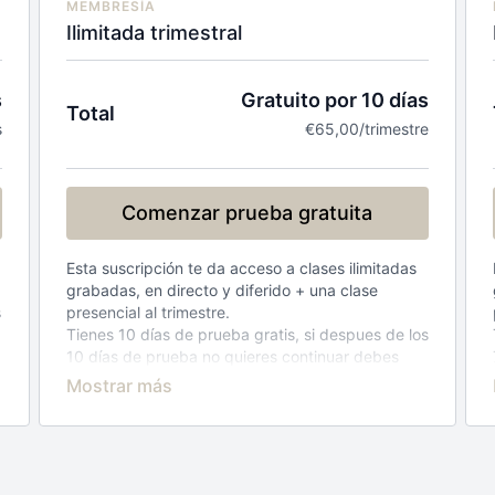
MEMBRESÍA
Ilimitada trimestral
s
Gratuito por 10 días
Total
s
€65,00/trimestre
Comenzar prueba gratuita
Esta suscripción te da acceso a clases ilimitadas
grabadas, en directo y diferido + una clase
s
presencial al trimestre.
Tienes 10 días de prueba gratis, si despues de los
10 días de prueba no quieres continuar debes
darte de baja en tu perfil, si no te das de baja se
te cobrara trimestralmente 65 €
Lee y acepta aquí los
terminos y condiciones